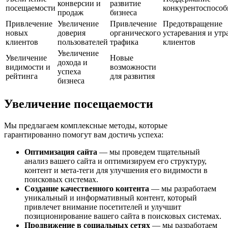
конверсии и
развитие
посещаемости
конкурентоспособ
продаж
бизнеса
Привлечение
Увеличение
Привлечение
Предотвращение
новых
доверия
органического
устаревания и утр
клиентов
пользователей
трафика
клиентов
Увеличение
Увеличение
Новые
дохода и
видимости и
возможности
успеха
рейтинга
для развития
бизнеса
Увеличение посещаемости
Мы предлагаем комплексные методы, которые
гарантированно помогут вам достичь успеха:
Оптимизация сайта
— мы проведем тщательный
анализ вашего сайта и оптимизируем его структуру,
контент и мета-теги для улучшения его видимости в
поисковых системах.
Создание качественного контента
— мы разработаем
уникальный и информативный контент, который
привлечет внимание посетителей и улучшит
позиционирование вашего сайта в поисковых системах.
Продвижение в социальных сетях
— мы разработаем