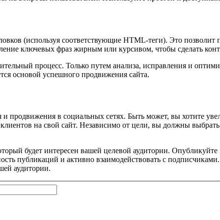
ловков (используя соответствующие HTML-теги). Это позволит п
ление ключевых фраз жирным или курсивом, чтобы сделать конт
тельный процесс. Только путем анализа, исправления и оптими
тся основой успешного продвижения сайта.
я и продвижения в социальных сетях. Быть может, вы хотите ув
клиентов на свой сайт. Независимо от цели, вы должны выбрать
оторый будет интересен вашей целевой аудитории. Опубликуйте 
ость публикаций и активно взаимодействовать с подписчиками.
шей аудитории.