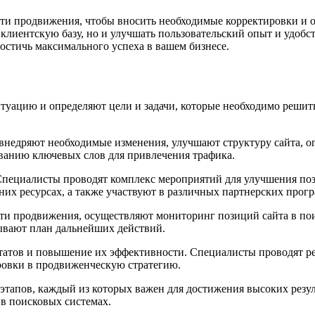
и продвижения, чтобы вносить необходимые корректировки и о
 клиентскую базу, но и улучшать пользовательский опыт и удоб
остичь максимального успеха в вашем бизнесе.
туацию и определяют цели и задачи, которые необходимо решить
внедряют необходимые изменения, улучшают структуру сайта, о
ванию ключевых слов для привлечения трафика.
 Специалисты проводят комплекс мероприятий для улучшения по
них ресурсах, а также участвуют в различных партнерских прог
сти продвижения, осуществляют мониторинг позиций сайта в по
ывают план дальнейших действий.
татов и повышение их эффективности. Специалисты проводят ре
ровки в продвиженческую стратегию.
о этапов, каждый из которых важен для достижения высоких рез
в поисковых системах.